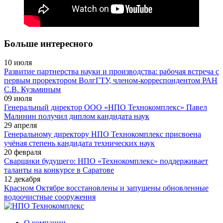
Больше интересного
10
июля
Развитие партнерства науки и производства: рабочая встреча с
первым проректором ВолгГТУ, членом-корреспондентом РАН
С.В. Кузьминым
09
июля
Генеральный директор ООО «НПО Технокомплекс» Павел
Малинин получил диплом кандидата наук
29
апреля
Генеральному директору НПО Технокомплекс присвоена
учёная степень кандидата технических наук
20
февраля
Сварщики будущего: НПО «Технокомплекс» поддерживает
таланты на конкурсе в Саратове
12
декабря
Красном Октябре восстановлены и запущены обновленные
водоочистные сооружения
О компании