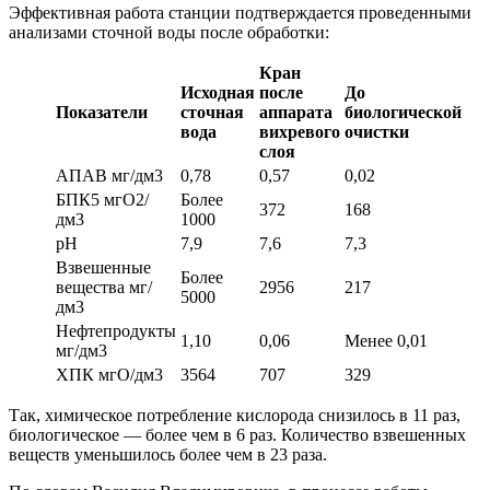
Эффективная работа станции подтверждается проведенными
анализами сточной воды после обработки:
Кран
Исходная
после
До
Показатели
сточная
аппарата
биологической
вода
вихревого
очистки
слоя
АПАВ мг/дм3
0,78
0,57
0,02
БПК5 мгО2/
Более
372
168
дм3
1000
рН
7,9
7,6
7,3
Взвешенные
Более
вещества мг/
2956
217
5000
дм3
Нефтепродукты
1,10
0,06
Менее 0,01
мг/дм3
ХПК мгО/дм3
3564
707
329
Так, химическое потребление кислорода снизилось в 11 раз,
биологическое — более чем в 6 раз. Количество взвешенных
веществ уменьшилось более чем в 23 раза.